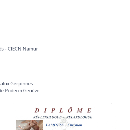
eds - CIECN Namur
ialux Gerpinnes
de Poderm Genève